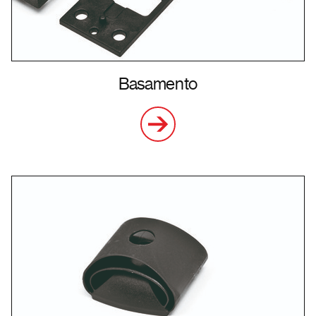
ttaci
Basamento