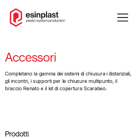
IT
/
EN
Accessori
Cerca
Completano la gamma dei sistemi di chiusura i distanziali,
gli incontri, i supporti per le chiusure multipunto, il
Homepage
braccio Renato e il kit di copertura Scarabeo.
Azienda
Catalogo
Prodotti
Prodotti
Soluzioni