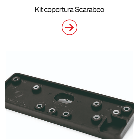
Kit copertura Scarabeo
ttaci