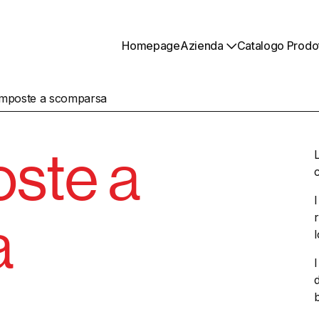
Homepage
Azienda
Catalogo Prodot
mposte a scomparsa
ste a
a