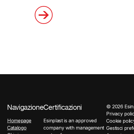
©
2026
Esin
Navigazione
Certificazioni
Privacy poli
Homepage
Esinplast is an approved
Cookie polic
Catalogo
company with management
Gestisci pre