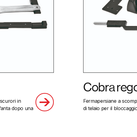
Cobra rego
curori in
Fermapersiane a scompar
ll’anta dopo una
di telaio per il bloccaggi