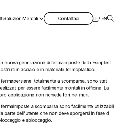
ti
Soluzioni
Mercati
Contattaci
IT
/
EN
La nuova generazione di fermaimposte della Esinplast
costruiti in acciaio e in materiale termoplastico.
I fermapersiane, totalmente a scomparsa, sono stati
realizzati per essere facilmente montati in officina. La
loro applicazione non richiede fori nei muri.
I fermaimposte a scomparsa sono facilmente utilizzabili
da parte dell'utente che non deve sporgersi in fase di
bloccaggio e sbloccaggio.