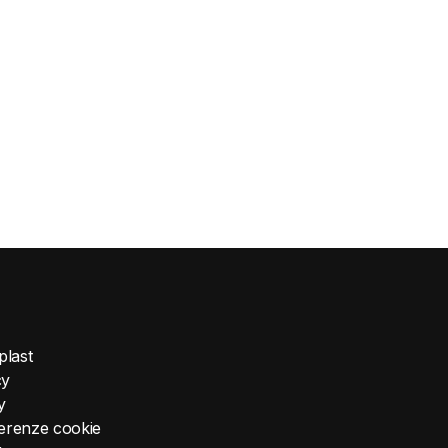
plast
cy
y
ferenze cookie