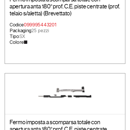
apertura anta 180° prof. C.E. piste centrate (prof.
telaio s/aletta) (Brevettato)
Codice
099995443201
ttaci
Packaging
25 pezzi
Tipo
SX
Colore
Fermo imposta a scomparsa totale con
apertura anta 180° prof. C.E. piste centrate