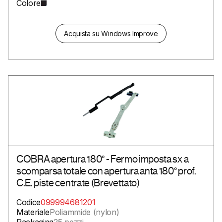
Colore
Acquista su Windows Improve
COBRA apertura 180° - Fermo imposta sx a
scomparsa totale con apertura anta 180° prof.
C.E. piste centrate (Brevettato)
Codice
099994681201
Materiale
Poliammide (nylon)
Packaging
25 pezzi