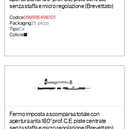
senza staffa e micro regolazione (Brevettato)
Codice
099995498101
Packaging
25 pezzi
Tipo
Dx
Colore
Fermo imposta a scomparsa totale con
apertura anta 180° prof. C.E. piste centrate
senza staffa e micro regolazione (Brevettato)