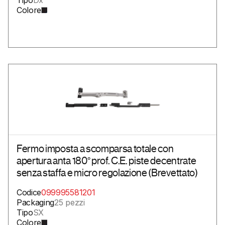
Colore
Fermo imposta a scomparsa totale con
apertura anta 180° prof. C.E. piste decentrate
senza staffa e micro regolazione (Brevettato)
Codice
099995581201
Packaging
25 pezzi
Tipo
SX
Colore