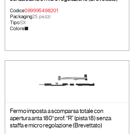
Codice
099995498201
Packaging
25 pezzi
Tipo
SX
Colore
Fermo imposta a scomparsa totale con
apertura anta 180° prof. “R” (pista 18) senza
staffa e micro regolazione (Brevettato)