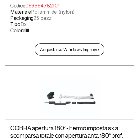
Codice
099994782101
Materiale
Poliammide (nylon)
Packaging
25 pezzi
Tipo
Dx
Colore
Acquista su Windows Improve
COBRA apertura 180° - Fermo imposta sx a
scomparsa totale con apertura anta 180° prof.