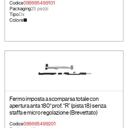
Codice
099995499101
Packaging
25 pezzi
Tipo
Dx
Colore
Fermo imposta a scomparsa totale con
apertura anta 180° prof. “R” (pista 18) senza
staffa e micro regolazione (Brevettato)
Codice
099995499201