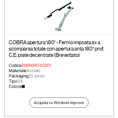
COBRA apertura 180° - Fermo imposta sx a
scomparsa totale con apertura anta 180° prof.
C.E. piste decentrate (Brevettato)
Codice
099994542201
Materiale
Acciaio
Packaging
25 pezzi
Tipo
SX
Colore
Acquista su Windows Improve