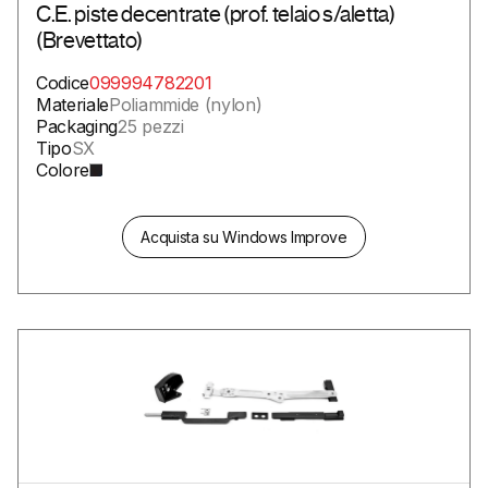
C.E. piste decentrate (prof. telaio s/aletta)
(Brevettato)
Codice
099994782201
Materiale
Poliammide (nylon)
Packaging
25 pezzi
Tipo
SX
Colore
Acquista su Windows Improve