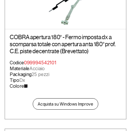
COBRA apertura 180° - Fermo imposta dx a
scomparsa totale con apertura anta 180° prof.
C.E. piste decentrate (Brevettato)
Codice
099994542101
Materiale
Acciaio
Packaging
25 pezzi
Tipo
Dx
Colore
Acquista su Windows Improve