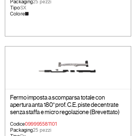
Packaging
25 pezzi
Tipo
SX
Colore
Fermo imposta a scomparsa totale con
apertura anta 180° prof. C.E. piste decentrate
senza staffa e micro regolazione (Brevettato)
Codice
099995581101
Packaging
25 pezzi
Tipo
Dx