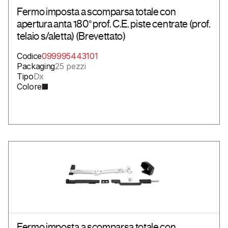
Fermo imposta a scomparsa totale con
apertura anta 180° prof. C.E. piste centrate (prof.
telaio s/aletta) (Brevettato)
Codice
099995443101
Packaging
25 pezzi
Tipo
Dx
Colore
Fermo imposta a scomparsa totale con