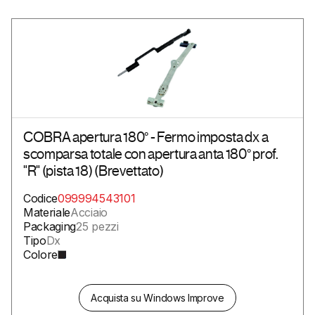
COBRA apertura 180° - Fermo imposta dx a
scomparsa totale con apertura anta 180° prof.
"R" (pista 18) (Brevettato)
Codice
099994543101
Materiale
Acciaio
Packaging
25 pezzi
Tipo
Dx
Colore
Acquista su Windows Improve