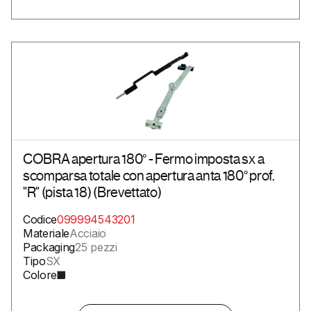
COBRA apertura 180° - Fermo imposta sx a
scomparsa totale con apertura anta 180° prof.
"R" (pista 18) (Brevettato)
Codice
099994543201
Materiale
Acciaio
Packaging
25 pezzi
Tipo
SX
Colore