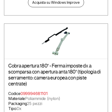
Acquista su Windows Improve
Cobra apertura 180° - Ferma imposte dx a
scomparsa con apertura anta 180° (tipologia di
serramento: camera europea con piste
centrate)
Codice
099994681101
Materiale
Poliammide (nylon)
Packaging
25 pezzi
Tipo
Dx