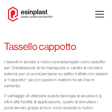
IT
/
EN
Tassello cappotto
Cerca
I tasselli in acciaio e nylon sovrastampato sono specifici
per l’installazione di fermaimposte e cardini di cerniere
Homepage
esterne per scuroni/persiane su edifici trattati con sistemi
a “cappotto” sia con pareti in mattoni forati che in
Azienda
cemento.
Catalogo
Il vantaggio di utilizzare questa tipologia di accessori è,
Prodotti
oltre alla facilità di applicazione, quello di annullare i
ponti termici grazie al loro cono isolante in nylon.
Soluzioni