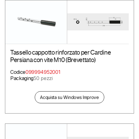
Tassello cappotto rinforzato per Cardine
ttaci
Persiana con vite M10 (Brevettato)
Codice
099994952001
Packaging
50 pezzi
Acquista su Windows Improve