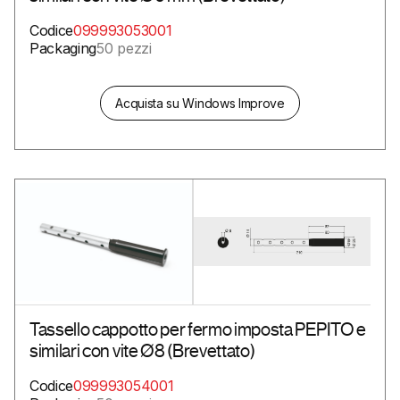
Codice
099993053001
Packaging
50 pezzi
Acquista su Windows Improve
Tassello cappotto per fermo imposta PEPITO e
similari con vite Ø8 (Brevettato)
Codice
099993054001