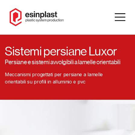
IT
/
EN
Sistemi persiane Luxor
Persiane e sistemi avvolgibili a lamelle orientabili
Cerca
Meccanismi progettati per persiane a lamelle
orientabili su profili in alluminio e pvc
Homepage
Azienda
Catalogo
Prodotti
Soluzioni